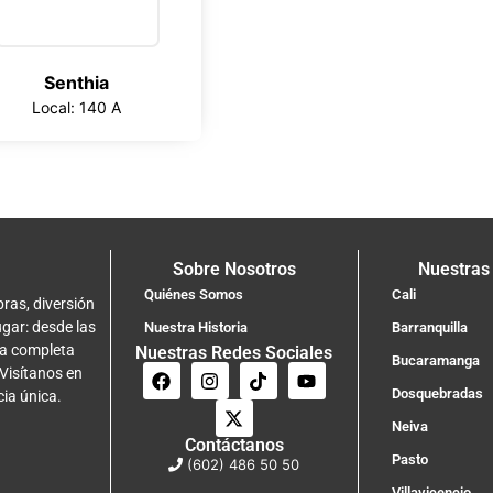
Senthia
Local: 140 A
Sobre Nosotros
Nuestras
Quiénes Somos
Cali
ras, diversión
ugar: desde las
Nuestra Historia
Barranquilla
na completa
Nuestras Redes Sociales
Bucaramanga
 Visítanos en
Dosquebradas
cia única.
Neiva
Contáctanos
Pasto
(602) 486 50 50
Villavicencio