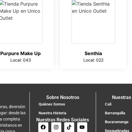
Purpure Make Up
Senthia
Local: 043
Local: 022
Sobre Nosotros
Nuestras
Quiénes Somos
Cali
ras, diversión
ugar: desde las
Nuestra Historia
Barranquilla
na completa
Nuestras Redes Sociales
Bucaramanga
 Visítanos en
Dosquebradas
cia única.