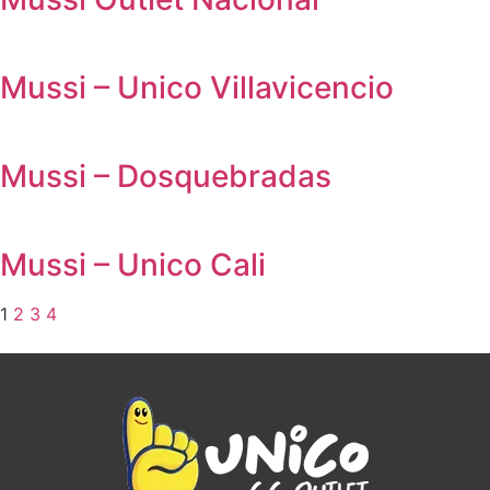
Mussi – Unico Villavicencio
Mussi – Dosquebradas
Mussi – Unico Cali
1
2
3
4