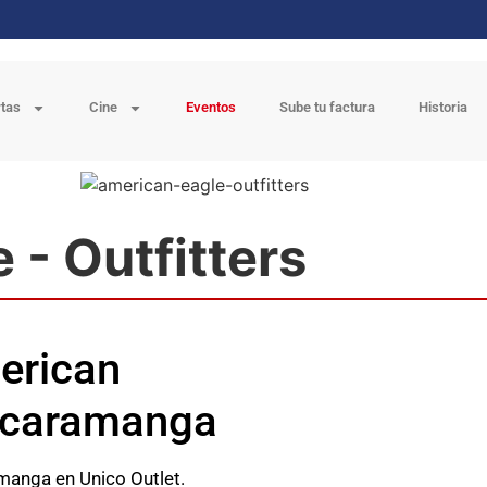
rtas
Cine
Eventos
Sube tu factura
Historia
 - Outfitters
merican
Bucaramanga
manga en Unico Outlet.