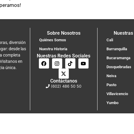
speramos!
Sobre Nosotros
Nuestras
Quiénes Somos
Cali
ras, diversión
ugar: desde las
Nuestra Historia
Barranquilla
na completa
Nuestras Redes Sociales
Bucaramanga
 Visítanos en
Dosquebradas
cia única.
Neiva
Contáctanos
Pasto
(602) 486 50 50
Villavicencio
Yumbo