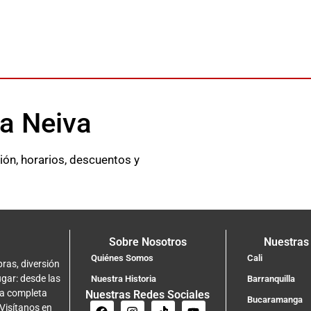
ta Neiva
ión, horarios, descuentos y
Sobre Nosotros
Nuestras
Quiénes Somos
Cali
ras, diversión
ugar: desde las
Nuestra Historia
Barranquilla
na completa
Nuestras Redes Sociales
Bucaramanga
 Visítanos en