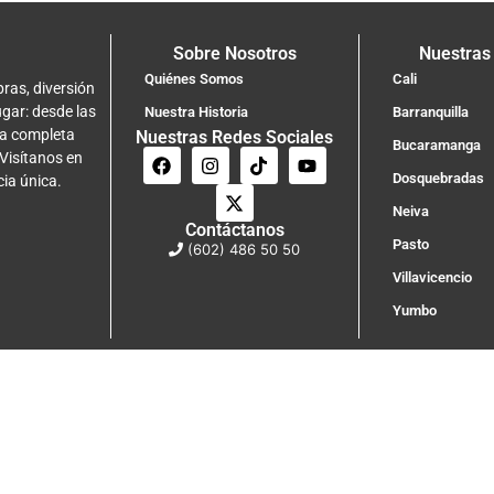
Sobre Nosotros
Nuestras
Quiénes Somos
Cali
ras, diversión
ugar: desde las
Nuestra Historia
Barranquilla
na completa
Nuestras Redes Sociales
Bucaramanga
 Visítanos en
Dosquebradas
cia única.
Neiva
Contáctanos
Pasto
(602) 486 50 50
Villavicencio
Yumbo