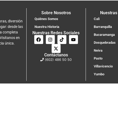
Sobre Nosotros
Nuestras
Quiénes Somos
Cali
ras, diversión
ugar: desde las
Nuestra Historia
Barranquilla
na completa
Nuestras Redes Sociales
Bucaramanga
 Visítanos en
Dosquebradas
cia única.
Neiva
Contáctanos
Pasto
(602) 486 50 50
Villavicencio
Yumbo