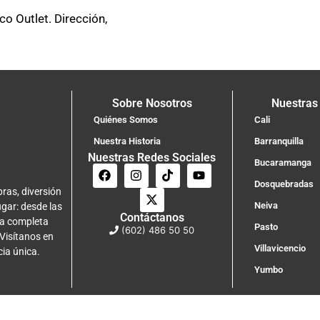
o Outlet. Dirección,
Sobre Nosotros
Nuestras
Quiénes Somos
Cali
Nuestra Historia
Barranquilla
Nuestras Redes Sociales
Bucaramanga
Dosquebradas
ras, diversión
Neiva
ugar: desde las
Contáctanos
na completa
Pasto
(602) 486 50 50
 Visítanos en
Villavicencio
cia única.
Yumbo