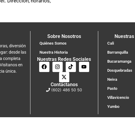
t. Dirección, horarios,
Sobre Nosotros
Nuestras
Quiénes Somos
Cali
ras, diversión
ugar: desde las
Nuestra Historia
Barranquilla
na completa
Nuestras Redes Sociales
Bucaramanga
 Visítanos en
Dosquebradas
cia única.
Neiva
Contáctanos
Pasto
(602) 486 50 50
Villavicencio
Yumbo