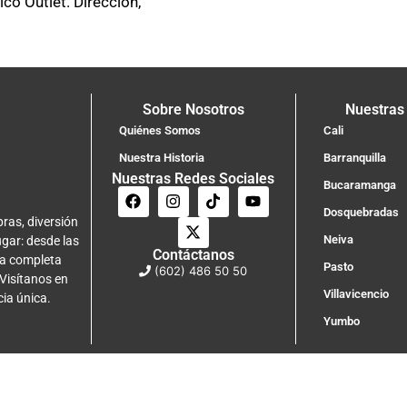
o Outlet. Dirección,
Sobre Nosotros
Nuestras
Quiénes Somos
Cali
Nuestra Historia
Barranquilla
Nuestras Redes Sociales
Bucaramanga
Dosquebradas
ras, diversión
Neiva
ugar: desde las
Contáctanos
na completa
Pasto
(602) 486 50 50
 Visítanos en
Villavicencio
cia única.
Yumbo