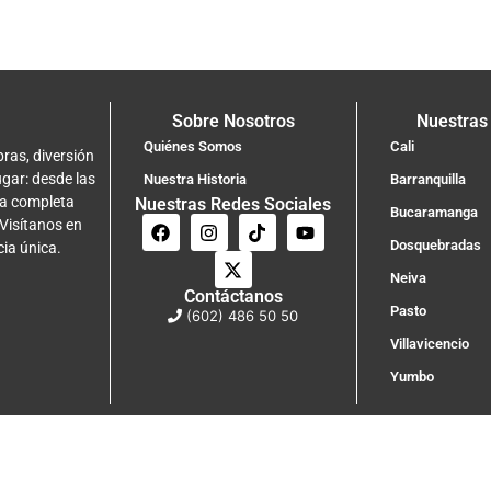
Sobre Nosotros
Nuestras
Quiénes Somos
Cali
ras, diversión
ugar: desde las
Nuestra Historia
Barranquilla
na completa
Nuestras Redes Sociales
Bucaramanga
 Visítanos en
Dosquebradas
cia única.
Neiva
Contáctanos
Pasto
(602) 486 50 50
Villavicencio
Yumbo