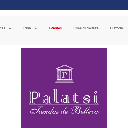
rtas
Cine
Eventos
Sube tu factura
Historia