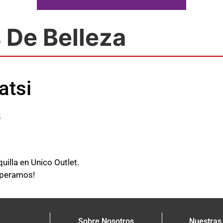
 De Belleza
atsi
a
uilla en Unico Outlet.
speramos!
Sobre Nosotros
Nuestras