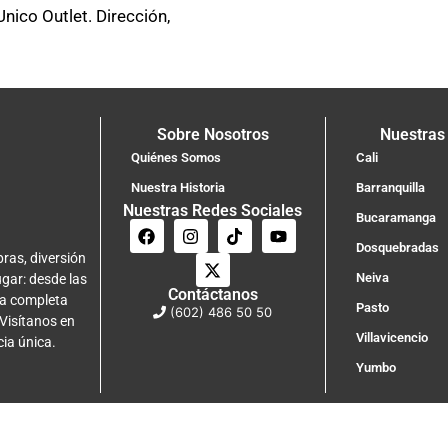
ico Outlet. Dirección,
Sobre Nosotros
Nuestras
Quiénes Somos
Cali
Nuestra Historia
Barranquilla
Nuestras Redes Sociales
Bucaramanga
Dosquebradas
ras, diversión
Neiva
ugar: desde las
Contáctanos
na completa
Pasto
(602) 486 50 50
 Visítanos en
Villavicencio
cia única.
Yumbo