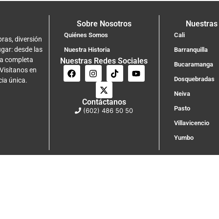
Sobre Nosotros
Nuestras
Quiénes Somos
Cali
ras, diversión
ugar: desde las
Nuestra Historia
Barranquilla
na completa
Nuestras Redes Sociales
Bucaramanga
 Visítanos en
Dosquebradas
cia única.
Neiva
Contáctanos
Pasto
(602) 486 50 50
Villavicencio
Yumbo