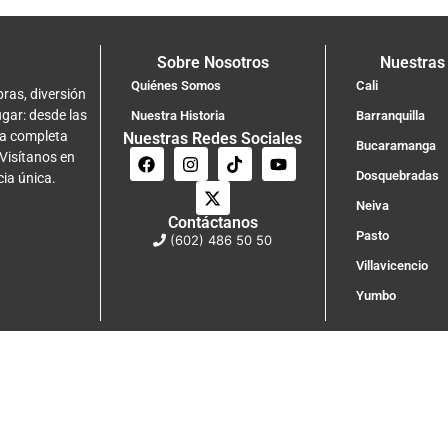
Sobre Nosotros
Nuestras
Quiénes Somos
Cali
ras, diversión
ugar: desde las
Nuestra Historia
Barranquilla
na completa
Nuestras Redes Sociales
Bucaramanga
 Visítanos en
Dosquebradas
cia única.
Neiva
Contáctanos
Pasto
(602) 486 50 50
Villavicencio
Yumbo