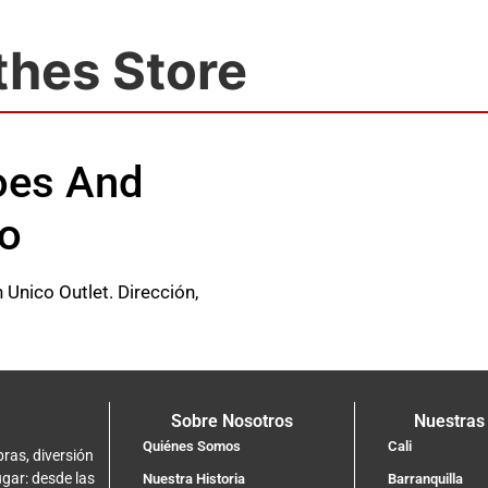
thes Store
hoes And
to
Unico Outlet. Dirección,
Sobre Nosotros
Nuestras
Quiénes Somos
Cali
ras, diversión
ugar: desde las
Nuestra Historia
Barranquilla