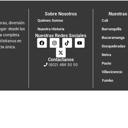
Sobre Nosotros
Nuestras
Quiénes Somos
Cali
ras, diversión
ugar: desde las
Nuestra Historia
Barranquilla
na completa
Nuestras Redes Sociales
Bucaramanga
 Visítanos en
Dosquebradas
cia única.
Neiva
Contáctanos
Pasto
(602) 486 50 50
Villavicencio
Yumbo