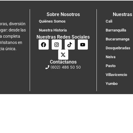
Sobre Nosotros
Nuestras
Quiénes Somos
Cali
ras, diversión
ugar: desde las
Nuestra Historia
Barranquilla
na completa
Nuestras Redes Sociales
Bucaramanga
 Visítanos en
Dosquebradas
cia única.
Neiva
Contáctanos
Pasto
(602) 486 50 50
Villavicencio
Yumbo